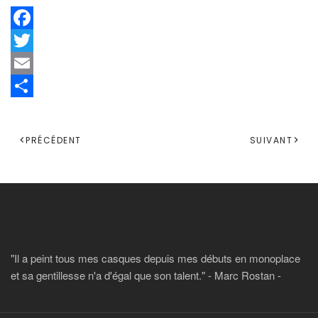
Facebook
Twitter
Email
Share
PRÉCÉDENT
SUIVANT
"Il a peint tous mes casques depuis mes débuts en monoplace
et sa gentillesse n'a d'égal que son talent." - Marc Rostan -