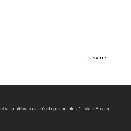
SUIVANT
 sa gentillesse n'a d'égal que son talent." - Marc Rostan