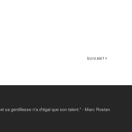
SUIVANT
 sa gentillesse n'a d'égal que son talent." - Marc Rostan