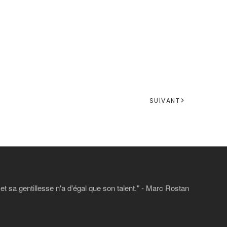
SUIVANT
 sa gentillesse n'a d'égal que son talent." - Marc Rostan