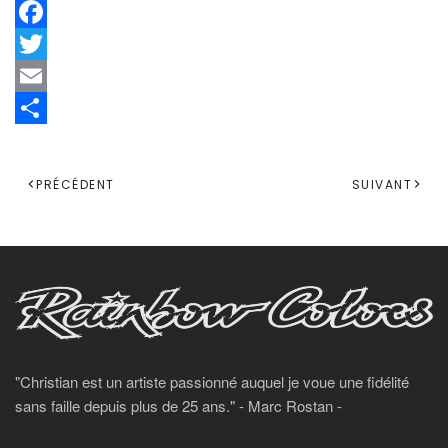
Facebook
Twitter
Email
Share
PRÉCÉDENT
SUIVANT
"Christian est un artiste passionné auquel je voue une fidélité
sans faille depuis plus de 25 ans." - Marc Rostan -