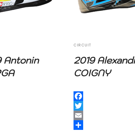
CIRCUIT
 Antonin
2019 Alexand
RGA
COIGNY
Facebook
Twitter
Email
Share