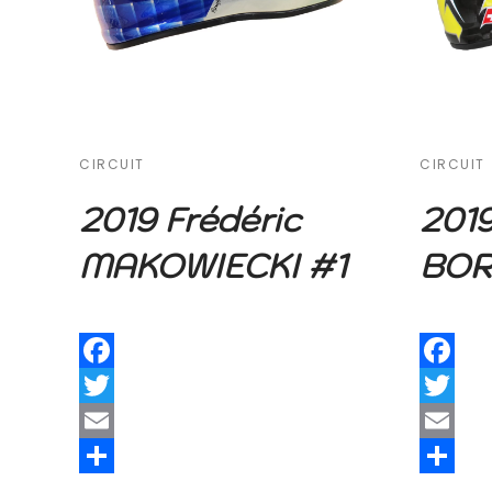
CIRCUIT
CIRCUIT
2019 Frédéric
2019
MAKOWIECKI #1
BO
Facebook
Facebook
Twitter
Twitter
Email
Email
Share
Share