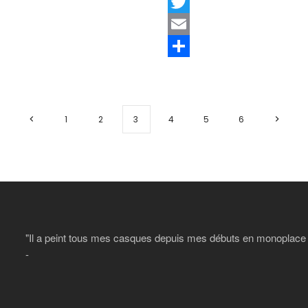
Facebook
Twitter
Email
Share
1
2
3
4
5
6
"Il a peint tous mes casques depuis mes débuts en monoplace et
-