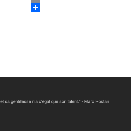
Email
Share
 sa gentillesse n'a d'égal que son talent." - Marc Rostan